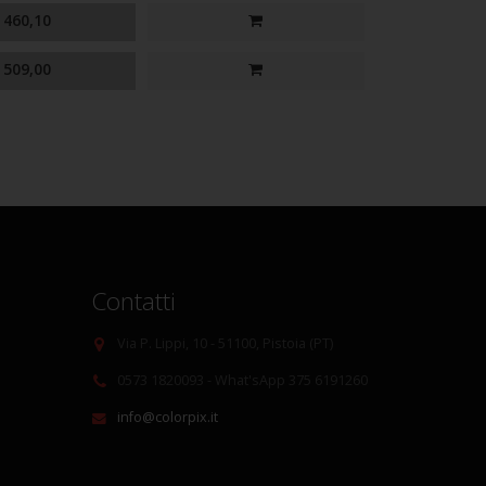
460,10
509,00
Contatti
Via P. Lippi, 10 - 51100, Pistoia (PT)
0573 1820093 - What'sApp 375 6191260
info@colorpix.it