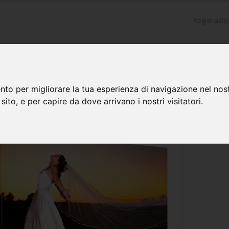
Registrazi
ODOTTI
PROMOZIONI
PREPARAZIONE FILE
INVIO FILE
D
nto per migliorare la tua esperienza di navigazione nel nost
 sito, e per capire da dove arrivano i nostri visitatori.
n Cornice in Legno
Fotoquadro con Cornice 33mm
Fotoquadr