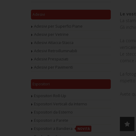
Le vost
Adesivi
La stamp
Adesivi per Superfici Piane
Gli inch
Adesivi per Vetrine
La corni
Adesivi Attacca-Stacca
verticale
Adesivi Retroilluminabili
Le stec
Adesivi Prespaziati
cornice 
Adesivi per Pavimenti
La fotog
rispetto
Espositori
Avete qu
Espositori Roll-Up
Espositori Verticali da Interno
Espositori da Esterno
Espositori a Parete
Espositori a Bandiera
NOVITÀ