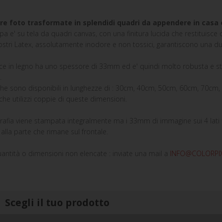
re foto trasformate in splendidi quadri da appendere in casa 
a e' su tela da quadri canvas, con una finitura lucida che restituisce co
iostri Latex, assolutamente inodore e non tossici, garantiscono una durat
ce in legno ha uno spessore di 33mm ed e' quindi molto robusta e sta
.
che sono disponibili in lunghezze di : 30cm, 40cm, 50cm, 60cm, 70cm
che utilizzi coppie di queste dimensioni.
rafia viene stampata integralmente ma i 33mm di immagine sui 4 lati f
 alla parte che rimane sul frontale.
antità o dimensioni non elencate : inviate una mail a
INFO@COLORPIX
Scegli il tuo prodotto