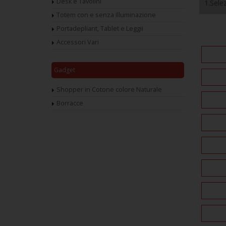
Desk e Tavolini
1.Selez
Totem con e senza Illuminazione
Portadepliant, Tablet e Leggii
Accessori Vari
Gadget
Shopper in Cotone colore Naturale
Borracce