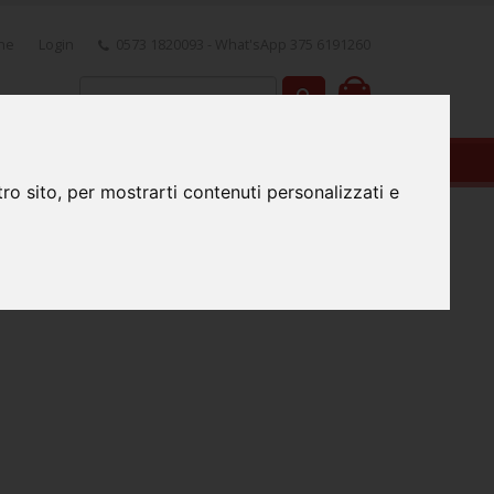
one
Login
0573 1820093 - What'sApp 375 6191260
0
OWNLOAD
ro sito, per mostrarti contenuti personalizzati e
o Panoramico 120x60