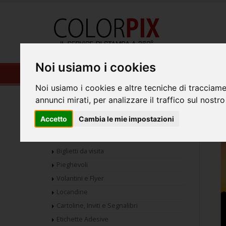
HOME
PR
Noi usiamo i cookies
Fotoquadro Panoramico 120x60
Noi usiamo i cookies e altre tecniche di tracciame
annunci mirati, per analizzare il traffico sul nostro
Home
Decorazione di Interni
Fotoquadri co
Accetto
Cambia le mie impostazioni
Piccolo Formato
Biglietti da visita
Pieghevoli
Volantini e Flyer
Locandine
Cartoline, Inviti e Segnalibri
Etichette Adesive