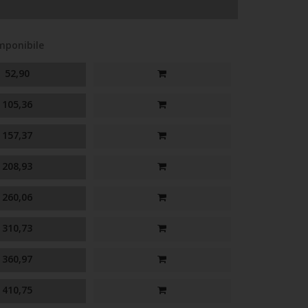
mponibile
52,90
105,36
157,37
208,93
260,06
310,73
360,97
410,75