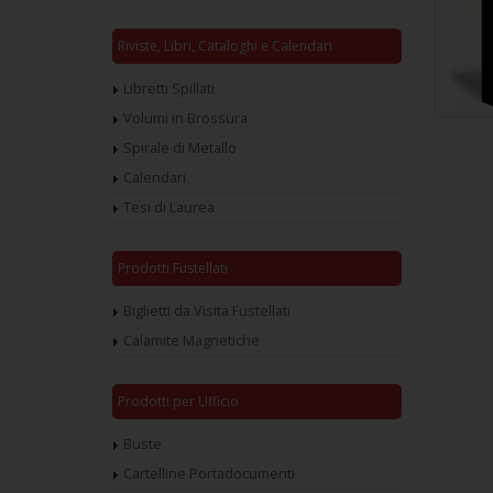
Riviste, Libri, Cataloghi e Calendari
Libretti Spillati
Volumi in Brossura
Spirale di Metallo
Calendari
Tesi di Laurea
Prodotti Fustellati
Biglietti da Visita Fustellati
Calamite Magnetiche
Prodotti per Ufficio
Buste
Cartelline Portadocumenti