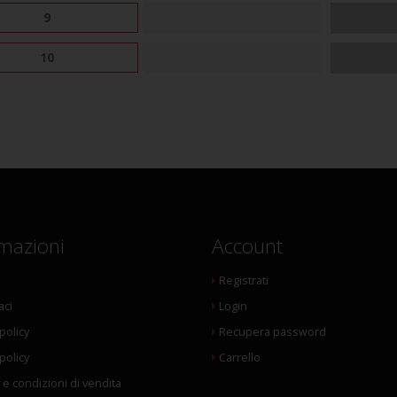
9
10
mazioni
Account
Registrati
aci
Login
policy
Recupera password
policy
Carrello
 e condizioni di vendita