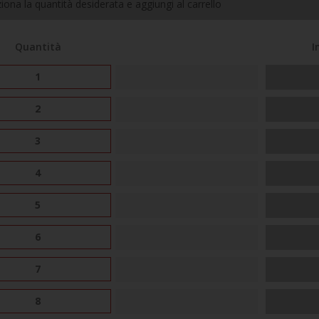
iona la quantità desiderata e aggiungi al carrello
Quantità
I
1
2
3
4
5
6
7
8