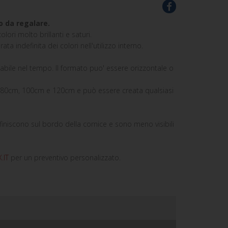
o da regalare.
lori molto brillanti e saturi.
a indefinita dei colori nell'utilizzo interno.
bile nel tempo. Il formato puo' essere orizzontale o
, 80cm, 100cm e 120cm e può essere creata qualsiasi
iniscono sul bordo della cornice e sono meno visibili
.IT
per un preventivo personalizzato.