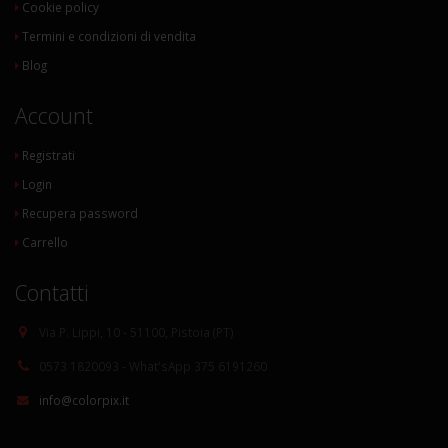
Cookie policy
Termini e condizioni di vendita
Blog
Account
Registrati
Login
Recupera password
Carrello
Contatti
Via P. Lippi, 10 - 51100, Pistoia (PT)
0573 1820093 - What'sApp 375 6191260
info@colorpix.it