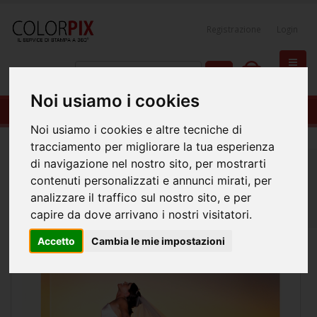
Registrazione
Login
0
Noi usiamo i cookies
Fotoquadro Panoramico 100x40
Noi usiamo i cookies e altre tecniche di
tracciamento per migliorare la tua esperienza
di navigazione nel nostro sito, per mostrarti
Home
Decorazione di Interni
contenuti personalizzati e annunci mirati, per
Fotoquadri con Cornice in Legno
analizzare il traffico sul nostro sito, e per
Fotoquadro con Cornice 33mm
capire da dove arrivano i nostri visitatori.
Fotoquadro Panoramico 100x40
Accetto
Cambia le mie impostazioni