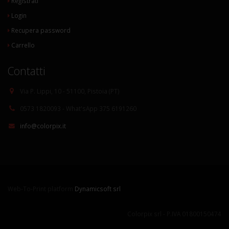
Registrati
Login
Recupera password
Carrello
Contatti
Via P. Lippi, 10 - 51100, Pistoia (PT)
0573 1820093 - What'sApp 375 6191260
info@colorpix.it
Web-To-Print platform
Dynamicsoft srl
Colorpix srl - P.IVA 01800150474