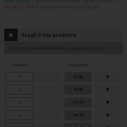
Avete quantità o dimensioni non elencate : inviate una mail a
INFO@COLORPIX.IT
per un preventivo personalizzato.
Scegli il tuo prodotto
1.Seleziona la quantità desiderata e aggiungi al carrello
Quantità
Imponibile
37,90
1
75,36
2
112,37
3
148,93
4