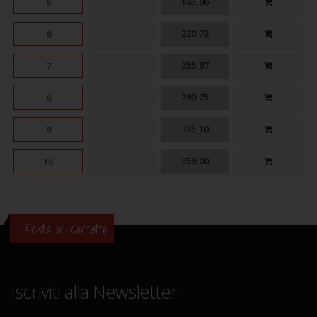
185,06
5
220,73
6
255,97
7
290,75
8
325,10
9
359,00
10
Resta in contatto
Iscriviti alla Newsletter