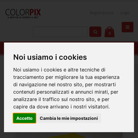
Registrazione
Login
0
Adesivi per Pareti e Pavimenti
Noi usiamo i cookies
Noi usiamo i cookies e altre tecniche di
Home
Adesivi
Adesivi per Pavimenti
tracciamento per migliorare la tua esperienza
Adesivi per Pareti e Pavimenti
di navigazione nel nostro sito, per mostrarti
contenuti personalizzati e annunci mirati, per
analizzare il traffico sul nostro sito, e per
capire da dove arrivano i nostri visitatori.
Accetto
Cambia le mie impostazioni