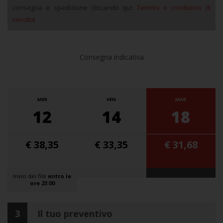
consegna e spedizione cliccando qui:
Termini e condizioni di
vendita
Consegna indicativa
MER
VEN
MAR
12
14
18
€ 38,35
€ 33,35
€ 31,68
Invio dei file
entro le
ore 23:00
3
Il tuo preventivo