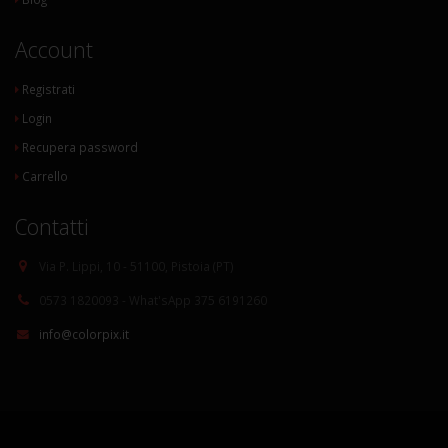
Account
Registrati
Login
Recupera password
Carrello
Contatti
Via P. Lippi, 10 - 51100, Pistoia (PT)
0573 1820093 - What'sApp 375 6191260
info@colorpix.it