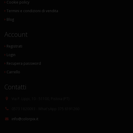
Cookie policy
Termini e condizioni di vendita
Blog
Account
Registrati
Login
Recupera password
Carrello
Contatti
Via P. Lippi, 10 - 51100, Pistoia (PT)
0573 1820093 - What'sApp 375 6191260
info@colorpix.it